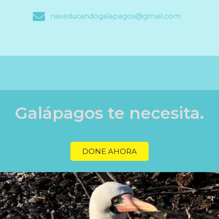
naveducandogalapagos@gmail.com
Galápagos te necesita.
DONE AHORA