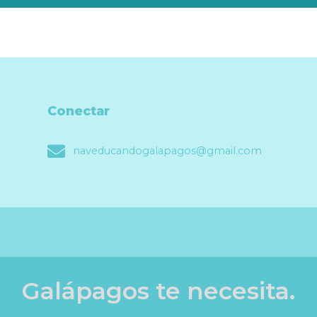
Conectar
naveducandogalapagos@gmail.com
Galápagos te necesita.