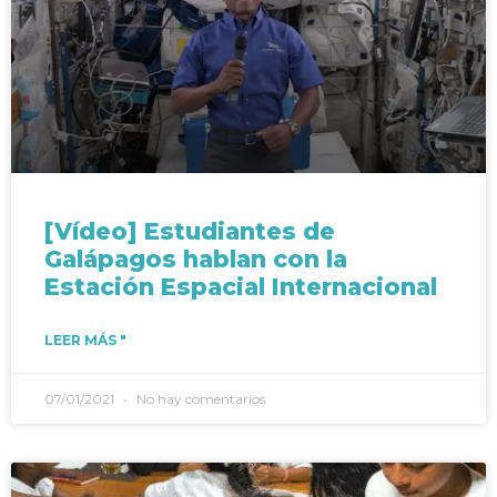
[Vídeo] Estudiantes de
Galápagos hablan con la
Estación Espacial Internacional
LEER MÁS "
07/01/2021
No hay comentarios