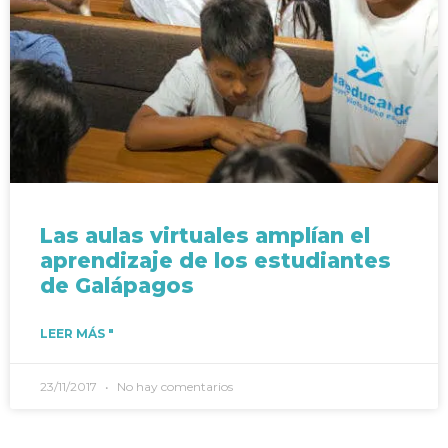
Las aulas virtuales amplían el
aprendizaje de los estudiantes
de Galápagos
LEER MÁS "
23/11/2017
No hay comentarios