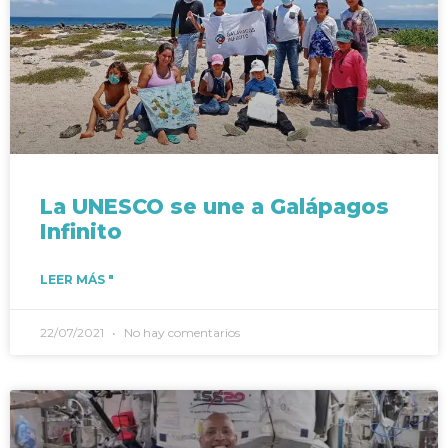
La UNESCO se une a Galápagos
Infinito
LEER MÁS "
22/07/2021
No hay comentarios