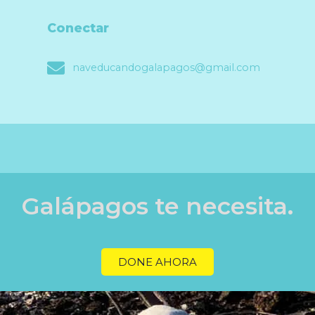
Conectar
naveducandogalapagos@gmail.com
Galápagos te necesita.
DONE AHORA