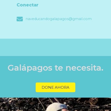
Conectar
naveducandogalapagos@gmail.com
Galápagos te necesita.
DONE AHORA