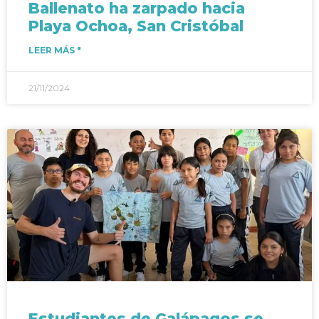
Ballenato ha zarpado hacia
Playa Ochoa, San Cristóbal
LEER MÁS "
21/11/2024
Estudiantes de Galápagos se