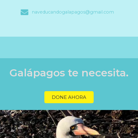
naveducandogalapagos@gmail.com
Galápagos te necesita.
DONE AHORA