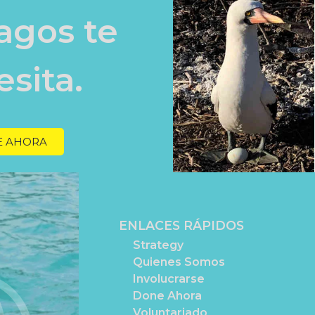
agos te
sita.
 AHORA
ENLACES RÁPIDOS
Strategy
Quienes Somos
Involucrarse
Done Ahora
Voluntariado