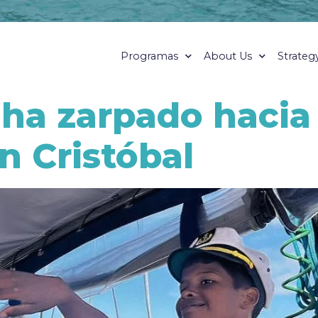
Programas
About Us
Strateg
 ha zarpado hacia
n Cristóbal