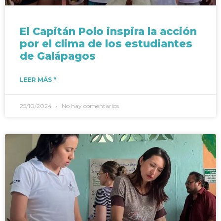
El Capitán Polo inspira la acción
por el clima de los estudiantes
de Galápagos
LEER MÁS "
25/10/2024
No hay comentarios