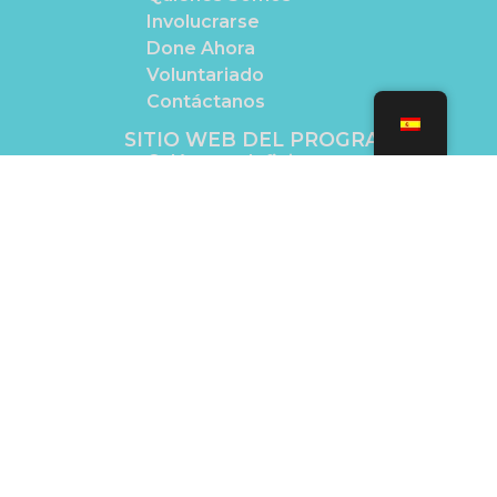
Involucrarse
Done Ahora
Voluntariado
Contáctanos
SITIO WEB DEL PROGRAMA
Galápagos Infinito
IDIOMAS
English
Español