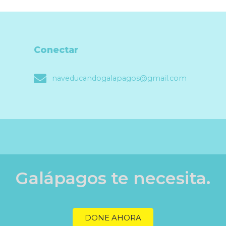
Conectar
naveducandogalapagos@gmail.com
Galápagos te necesita.
DONE AHORA