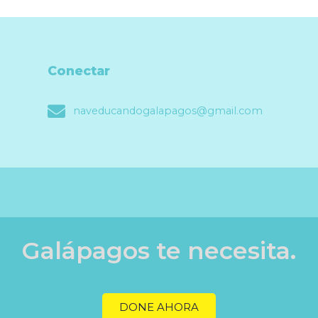
Conectar
naveducandogalapagos@gmail.com
Galápagos te necesita.
DONE AHORA