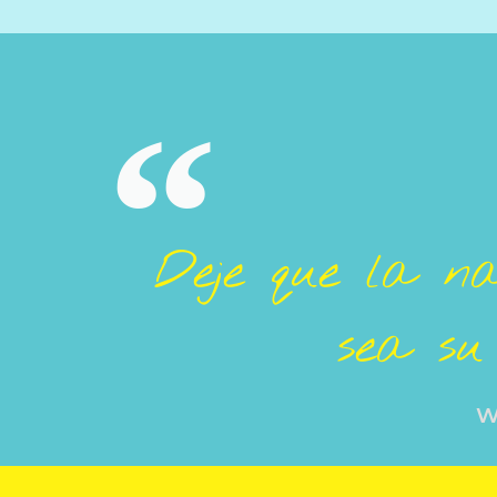
Deje que la n
sea su
W