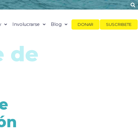
y
Involucrarse
Blog
DONAR
SUSCRIBETE
e de
e
ón