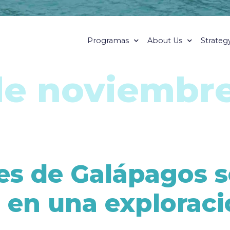
Programas
About Us
Strateg
de noviembr
es de Galápagos s
en una exploraci