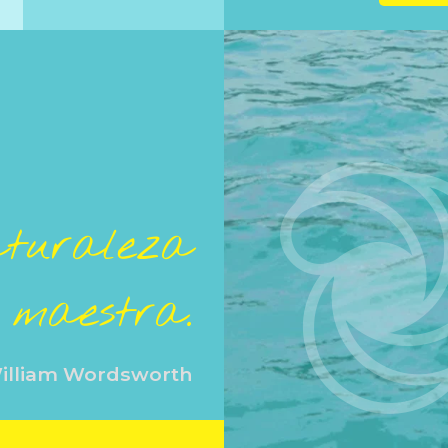
aturaleza
 maestra.
illiam Wordsworth